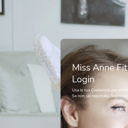
Miss Anne Fit 
Login
Usa le tua Credenziali per effett
Se non sei registrata,
Registrati