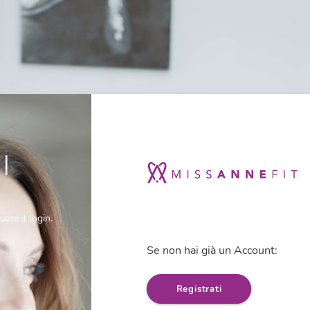
|
uare il login.
.
Se non hai già un Account:
Registrati